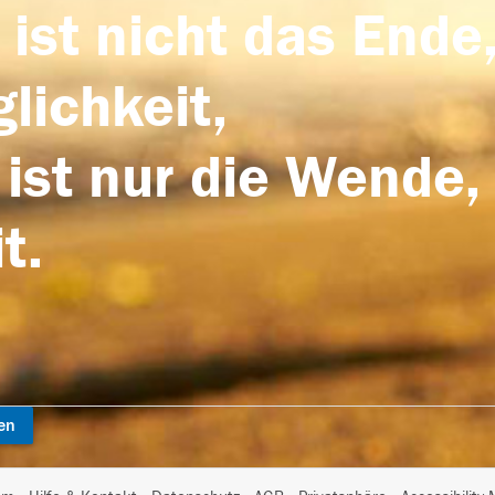
 ist nicht das Ende,
lichkeit,
 ist nur die Wende,
t.
en