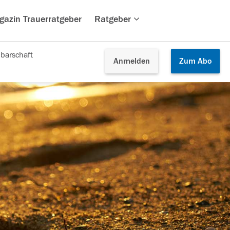
gazin Trauerratgeber
Ratgeber
barschaft
Anmelden
Zum
Abo