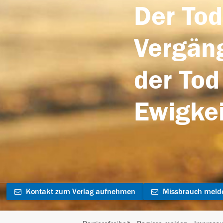
Der Tod
Vergäng
der Tod
Ewigkei
Kontakt zum Verlag aufnehmen
Missbrauch meld