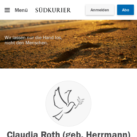
Menü
Anmelden
Abo
Wir lassen nur die Hand los,
nicht den Menschen.
Claudia Roth (geb. Herrmann)