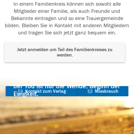
In einem Familienkreis können sich sowohl alle
Mitglieder einer Familie, als auch Freunde und
Bekannte eintragen und so eine Trauergemeinde
bilden. Bleiben Sie in Kontakt mit anderen Mitgliedern
und tragen Sie sich jetzt ganz bequem ein.
Jetzt anmelden um Teil des Familienkreises zu
werden.
Der Tod ist nicht das Ende, nicht die
Vergänglichkeit,
der Tod ist nur die Wende, Beginn der
Kontakt zum Verlag
Missbrauch
Ewigkeit.
aufnehmen
melden