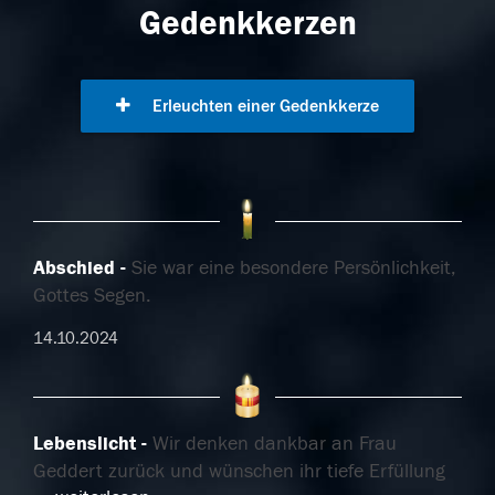
Gedenkkerzen
Erleuchten einer Gedenkkerze
Abschied
Sie war eine besondere Persönlichkeit,
Gottes Segen.
14.10.2024
Lebenslicht
Wir denken dankbar an Frau
Geddert zurück und wünschen ihr tiefe Erfüllung