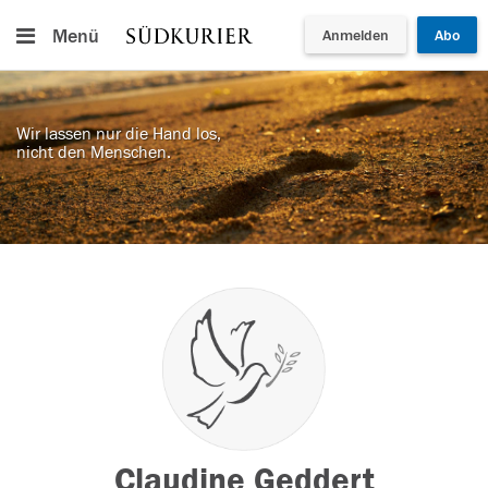
Menü
Anmelden
Abo
Wir lassen nur die Hand los,
nicht den Menschen.
Claudine Geddert