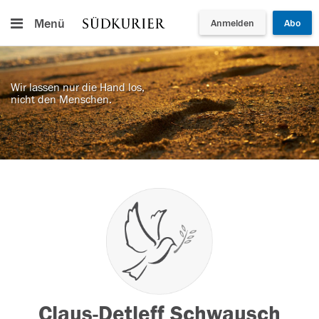
Menü
Anmelden
Abo
Wir lassen nur die Hand los,
nicht den Menschen.
Claus-Detleff Schwausch