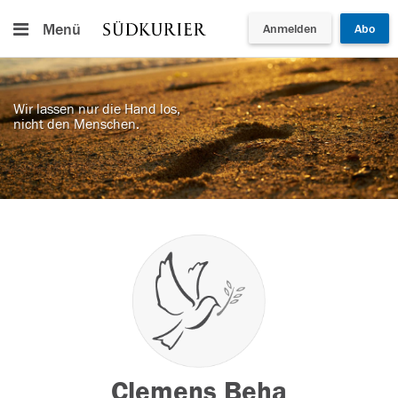
Menü
Anmelden
Abo
Wir lassen nur die Hand los,
nicht den Menschen.
Clemens Beha