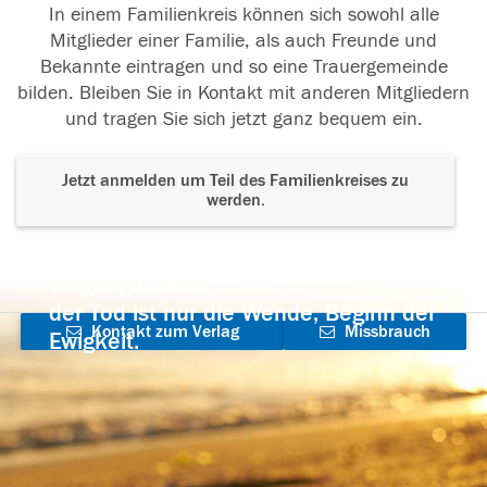
In einem Familienkreis können sich sowohl alle
Mitglieder einer Familie, als auch Freunde und
Bekannte eintragen und so eine Trauergemeinde
bilden. Bleiben Sie in Kontakt mit anderen Mitgliedern
und tragen Sie sich jetzt ganz bequem ein.
Jetzt anmelden um Teil des Familienkreises zu
werden.
Der Tod ist nicht das Ende, nicht die
Vergänglichkeit,
der Tod ist nur die Wende, Beginn der
Kontakt zum Verlag
Missbrauch
Ewigkeit.
aufnehmen
melden