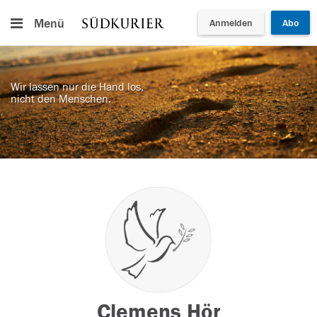
Menü
Anmelden
Abo
Wir lassen nur die Hand los,
nicht den Menschen.
Clemens Hör