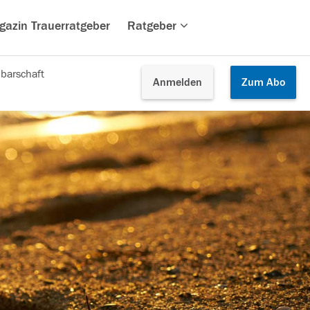
gazin Trauerratgeber
Ratgeber
barschaft
Anmelden
Zum
Abo