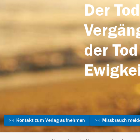
Der Tod
Vergäng
der Tod
Ewigkei
Kontakt zum Verlag aufnehmen
Missbrauch meld