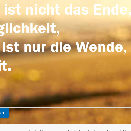
 ist nicht das Ende,
lichkeit,
 ist nur die Wende,
t.
en