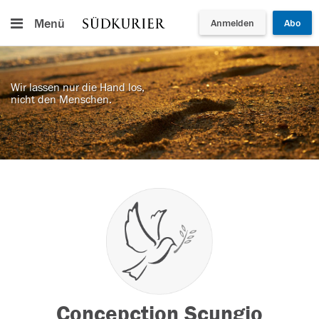
Menü
Anmelden
Abo
Wir lassen nur die Hand los,
nicht den Menschen.
Concepction Scungio