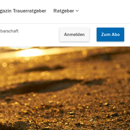
gazin Trauerratgeber
Ratgeber
barschaft
Anmelden
Zum
Abo