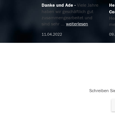
Danke und Ade
Viele Jahre
He
haben wir geschäftlich gut
Co
zusammengearbeitet und
He
sind sehr
...
weiterlesen
mei
11.04.2022
09
Schreiben Sie