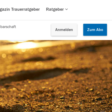
gazin Trauerratgeber
Ratgeber
barschaft
Anmelden
Zum
Abo