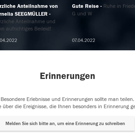
rzliche Anteilnahme von
Gute Reise
Ruhe in Fried
G und W
rnelia SEEGMÜLLER
rzliche Anteilnahme und
n aufrichtiges Beileid!
.04.2022
07.04.2022
Erinnerungen
Besondere Erlebnisse und Erinnerungen sollte man teilen.
 über die Ereignisse, die Ihnen besonders in Erinnerung g
Melden Sie sich bitte an, um eine Erinnerung zu schreiben