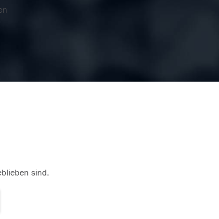
en
eblieben sind.