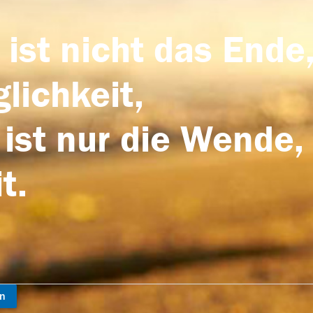
 ist nicht das Ende,
lichkeit,
 ist nur die Wende,
t.
en