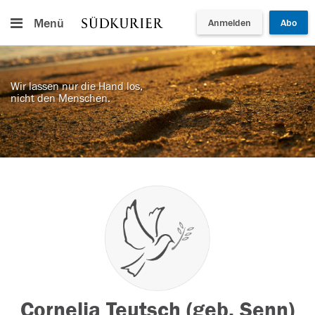
Menü
Anmelden
Abo
Wir lassen nur die Hand los,
nicht den Menschen.
Cornelia Teutsch (geb. Senn)