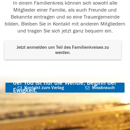
In einem Familienkreis können sich sowohl alle
Mitglieder einer Familie, als auch Freunde und
Bekannte eintragen und so eine Trauergemeinde
bilden. Bleiben Sie in Kontakt mit anderen Mitgliedern
und tragen Sie sich jetzt ganz bequem ein.
Jetzt anmelden um Teil des Familienkreises zu
werden.
Der Tod ist nicht das Ende, nicht die
Vergänglichkeit,
der Tod ist nur die Wende, Beginn der
Kontakt zum Verlag
Missbrauch
Ewigkeit.
aufnehmen
melden