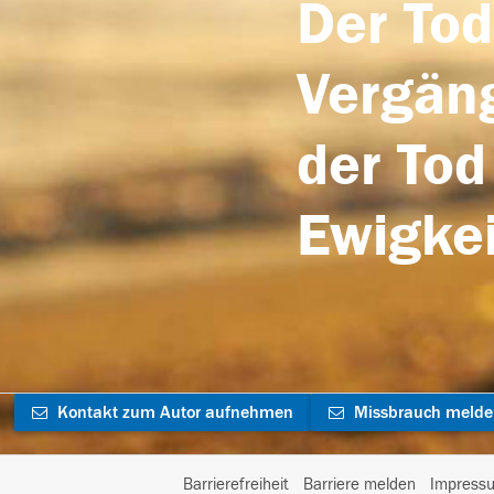
Der Tod
Vergäng
der Tod
Ewigkei
Kontakt zum Autor aufnehmen
Missbrauch meld
Barrierefreiheit
Barriere melden
Impress