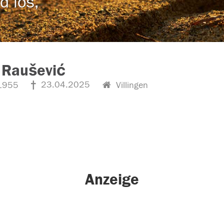
d los,
 Raušević
23.04.2025
1955
Villingen
Anzeige