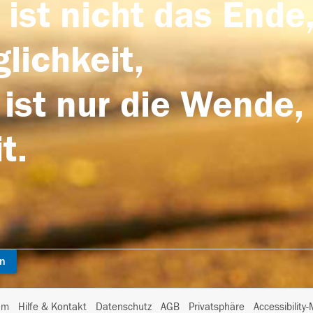
 ist nicht das Ende,
lichkeit,
 ist nur die Wende,
t.
en
I
um
Hilfe & Kontakt
Datenschutz
AGB
Privatsphäre
Accessibility