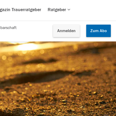
gazin Trauerratgeber
Ratgeber
barschaft
Anmelden
Zum
Abo