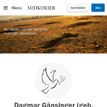
Menü
Anmelden
Abo
Wir lassen nur die Hand los,
nicht den Menschen.
Dagmar Gänsinger (geb.