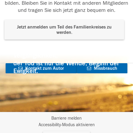
bilden. Bleiben Sie in Kontakt mit anderen Mitgliedern
und tragen Sie sich jetzt ganz bequem ein.
Jetzt anmelden um Teil des Familienkreises zu
werden.
Der Tod ist nicht das Ende, nicht die
Vergänglichkeit,
der Tod ist nur die Wende, Beginn der
Kontakt zum Autor
Missbrauch
Ewigkeit.
aufnehmen
melden
Barriere melden
I
Accessibility-Modus aktivieren