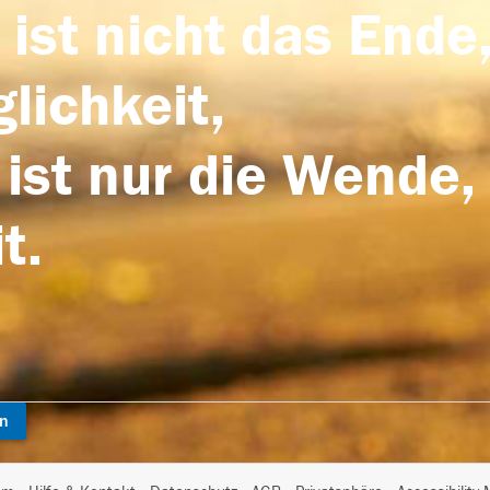
 ist nicht das Ende,
lichkeit,
 ist nur die Wende,
t.
en