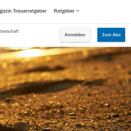
gazin Trauerratgeber
Ratgeber
barschaft
Anmelden
Zum
Abo