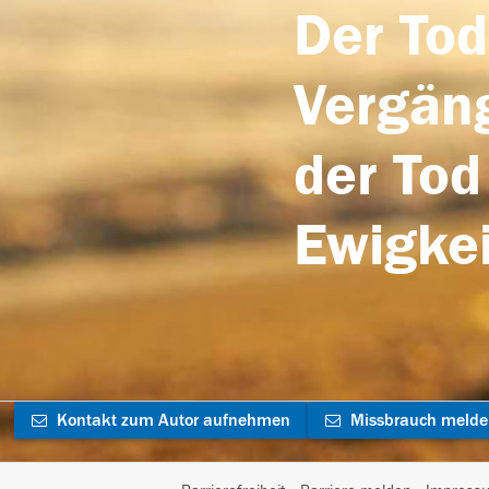
Der Tod
Vergäng
der Tod
Ewigkei
Kontakt zum Autor aufnehmen
Missbrauch meld