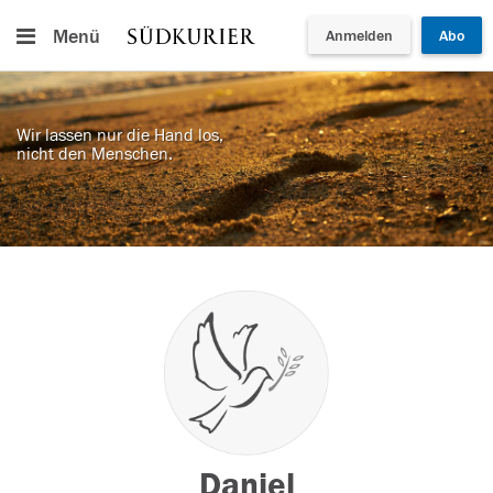
Menü
Anmelden
Abo
Wir lassen nur die Hand los,
nicht den Menschen.
Daniel