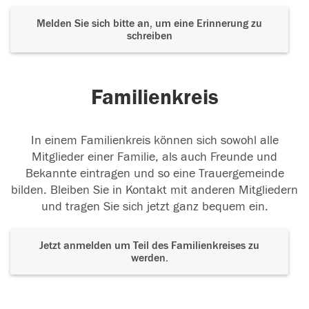
Viel zu früh
Daniel, wir hätten so gerne noch
viele gemeinsame Handballspiele mit Dir
...
Melden Sie sich bitte an, um eine Erinnerung zu
weiterlesen
schreiben
01.11.2025
Familienkreis
In einem Familienkreis können sich sowohl alle
Mitglieder einer Familie, als auch Freunde und
Bekannte eintragen und so eine Trauergemeinde
bilden. Bleiben Sie in Kontakt mit anderen Mitgliedern
und tragen Sie sich jetzt ganz bequem ein.
Jetzt anmelden um Teil des Familienkreises zu
werden.
Der Tod ist nicht das Ende, nicht die