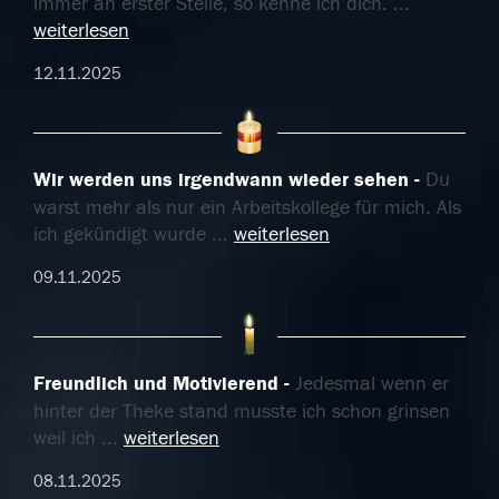
immer an erster Stelle, so kenne ich dich.
...
weiterlesen
12.11.2025
Wir werden uns irgendwann wieder sehen
Du
warst mehr als nur ein Arbeitskollege für mich. Als
ich gekündigt wurde
...
weiterlesen
09.11.2025
Freundlich und Motivierend
Jedesmal wenn er
hinter der Theke stand musste ich schon grinsen
weil ich
...
weiterlesen
08.11.2025