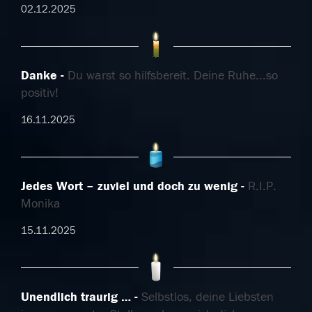
02.12.2025
Danke
Du warst so hilfsbereit. Deine Ruhe...so
positiv!
16.11.2025
Jedes Wort – zuviel und doch zu wenig
R.I.P.
Monika
15.11.2025
Unendlich traurig …
Selbstlos, deine Liebsten