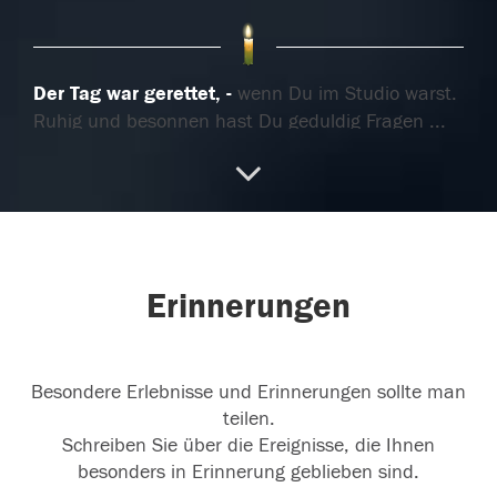
Der Tag war gerettet,
wenn Du im Studio warst.
Ruhig und besonnen hast Du geduldig Fragen
...
weiterlesen
02.11.2025
Für immer in meinem Herzen
Du hast deinen
Erinnerungen
Kampf in stiller Selbstlosigkeit geführt, um mich
zu schü
...
weiterlesen
Besondere Erlebnisse und Erinnerungen sollte man
01.11.2025
teilen.
Schreiben Sie über die Ereignisse, die Ihnen
besonders in Erinnerung geblieben sind.