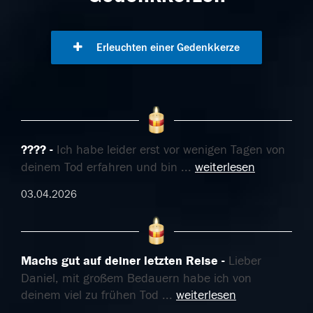
Erleuchten einer Gedenkkerze
????
Ich habe leider erst vor wenigen Tagen von
deinem Tod erfahren und bin
...
weiterlesen
03.04.2026
Machs gut auf deiner letzten Reise
Lieber
Daniel, mit großem Bedauern habe ich von
deinem viel zu frühen Tod
...
weiterlesen