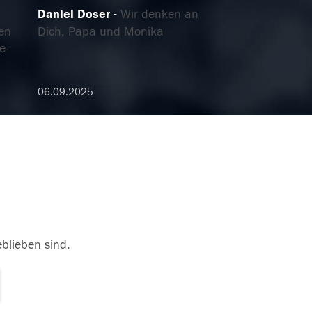
Daniel Doser
Wir denken an
gen
Dich, Papa und Monika
e-
06.09.2025
eblieben sind.