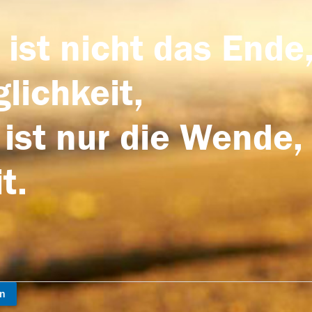
 ist nicht das Ende,
lichkeit,
 ist nur die Wende,
t.
en