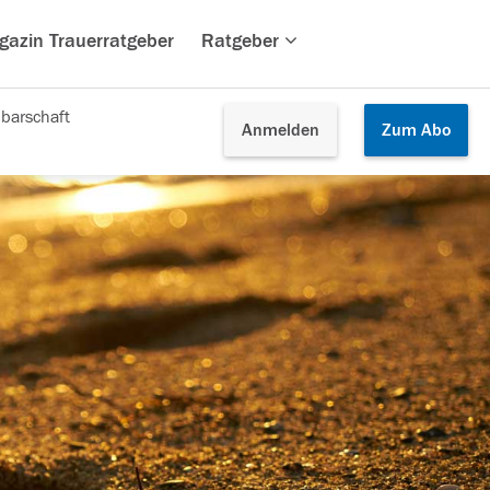
gazin Trauerratgeber
Ratgeber
barschaft
Anmelden
Zum
Abo