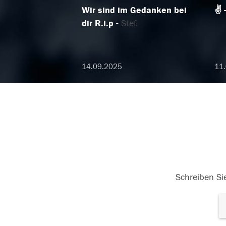
Wir sind im Gedanken bei
✌️
dir R.i.p
Stef.
14.09.2025
11
Schreiben Sie