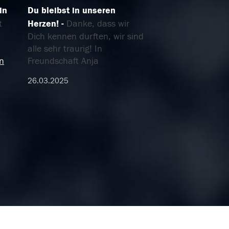
in
Du bleibst in unseren
t
Herzen!
Danke, dass wir
Dich kennen durften, wir sind
alle sehr traurig! In
en
Freundschaft Anja
26.03.2025