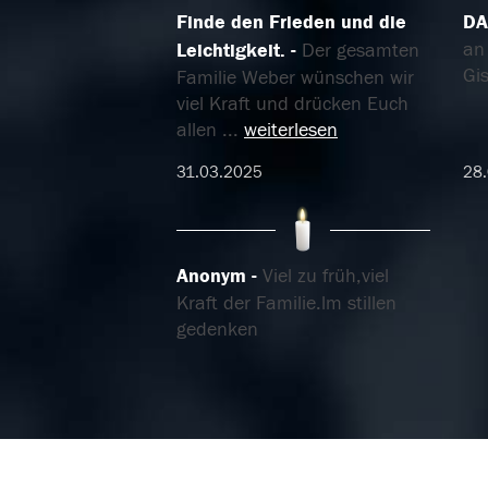
Finde den Frieden und die
DA
an
Leichtigkeit.
Der gesamten
Gis
Familie Weber wünschen wir
viel Kraft und drücken Euch
allen
...
weiterlesen
31.03.2025
28
Anonym
Viel zu früh,viel
Kraft der Familie.lm stillen
gedenken
24.03.2025