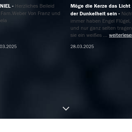
NIEL
Herzliches Beileid
Möge die Kerze das Licht 
 Fam.Weber Von Franz und
der Dunkelheit sein
Nich
ela
immer haben Engel Flügel,
und nur ganz selten tragen
sie ein weißes
...
weiterles
.03.2025
28.03.2025