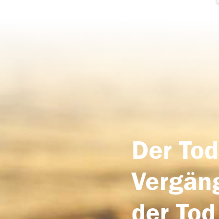
Der Tod
Vergäng
der Tod