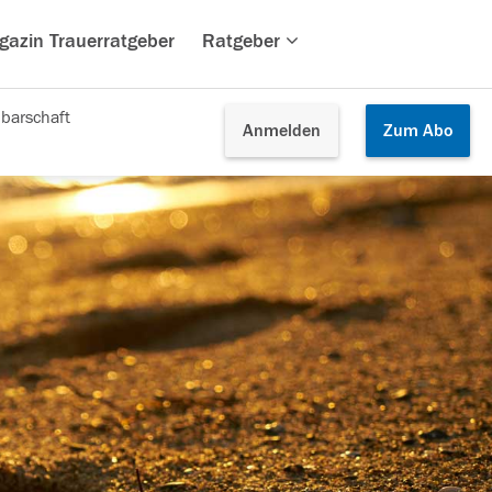
gazin Trauerratgeber
Ratgeber
barschaft
Anmelden
Zum
Abo