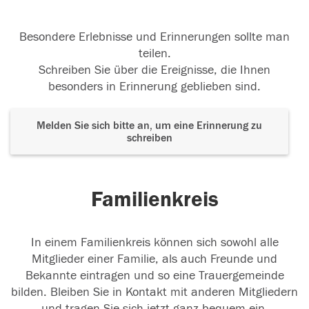
Besondere Erlebnisse und Erinnerungen sollte man
07.06.2018
teilen.
Schreiben Sie über die Ereignisse, die Ihnen
besonders in Erinnerung geblieben sind.
Melden Sie sich bitte an, um eine Erinnerung zu
07.06.2018
schreiben
Familienkreis
06.06.2018
In einem Familienkreis können sich sowohl alle
Mitglieder einer Familie, als auch Freunde und
Bekannte eintragen und so eine Trauergemeinde
06.06.2018
bilden. Bleiben Sie in Kontakt mit anderen Mitgliedern
und tragen Sie sich jetzt ganz bequem ein.