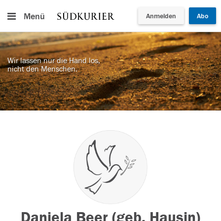
Menü
Anmelden
Abo
Wir lassen nur die Hand los,
nicht den Menschen.
Daniela Beer (geb. Hausin)