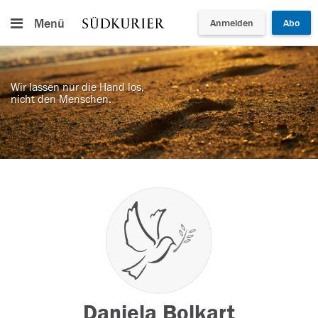
Menü
Anmelden
Abo
Wir lassen nur die Hand los,
nicht den Menschen.
Daniela Bolkart