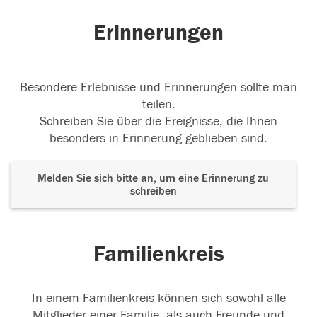
24.11.2017
Erinnerungen
Besondere Erlebnisse und Erinnerungen sollte man
Ruhe in Frieden liebe Daniela
teilen.
23.11.2017
Schreiben Sie über die Ereignisse, die Ihnen
besonders in Erinnerung geblieben sind.
Melden Sie sich bitte an, um eine Erinnerung zu
schreiben
17.11.2017
Familienkreis
In einem Familienkreis können sich sowohl alle
Mitglieder einer Familie, als auch Freunde und