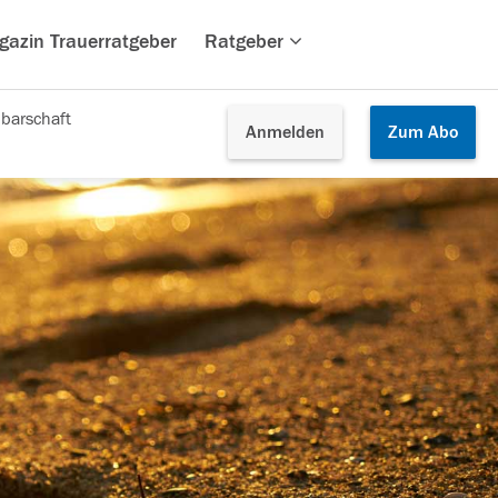
gazin Trauerratgeber
Ratgeber
barschaft
Anmelden
Zum
Abo