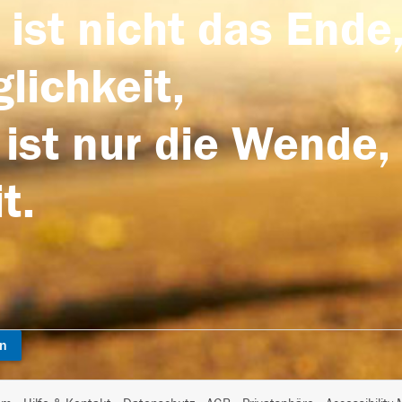
 ist nicht das Ende,
lichkeit,
 ist nur die Wende,
t.
en