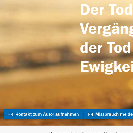
Der Tod
Vergäng
der Tod
Ewigkei
Kontakt zum Autor aufnehmen
Missbrauch meld