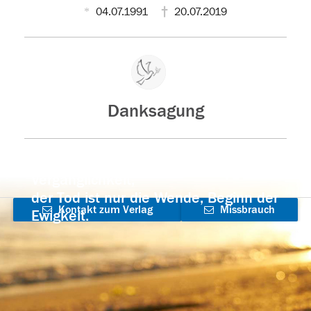
04.07.1991
20.07.2019
Danksagung
Der Tod ist nicht das Ende, nicht die
Vergänglichkeit,
der Tod ist nur die Wende, Beginn der
Kontakt zum Verlag
Missbrauch
Ewigkeit.
aufnehmen
melden