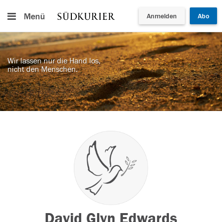
Menü
Anmelden
Abo
Wir lassen nur die Hand los,
nicht den Menschen.
David Glyn Edwards