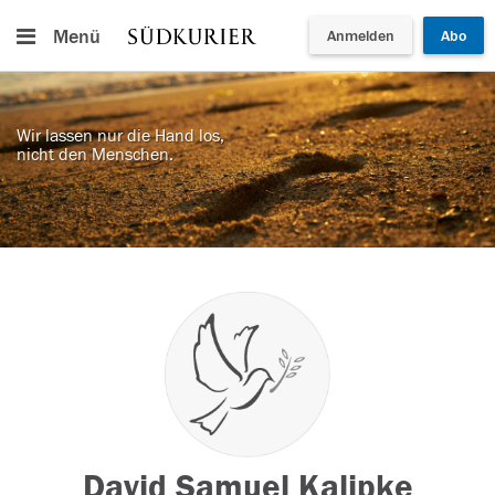
Menü
Anmelden
Abo
Wir lassen nur die Hand los,
nicht den Menschen.
David Samuel Kalipke