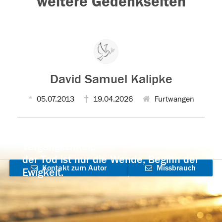
weitere Gedenkseiten
David Samuel Kalipke
05.07.2013
19.04.2026
Furtwangen
Der Tod ist nicht das Ende, nicht die
Vergänglichkeit,
der Tod ist nur die Wende, Beginn der
Kontakt zum Autor
Missbrauch
Ewigkeit.
aufnehmen
melden