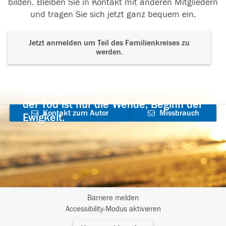
bilden. Bleiben Sie in Kontakt mit anderen Mitgliedern
und tragen Sie sich jetzt ganz bequem ein.
Jetzt anmelden um Teil des Familienkreises zu
werden.
Der Tod ist nicht das Ende, nicht die
Vergänglichkeit,
der Tod ist nur die Wende, Beginn der
Kontakt zum Autor
Missbrauch
Ewigkeit.
aufnehmen
melden
Barriere melden
I
Accessibility-Modus aktivieren
m