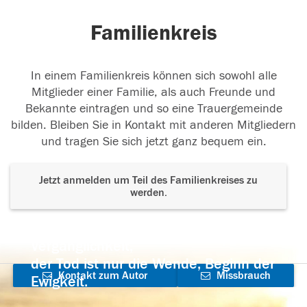
Familienkreis
In einem Familienkreis können sich sowohl alle
Mitglieder einer Familie, als auch Freunde und
Bekannte eintragen und so eine Trauergemeinde
bilden. Bleiben Sie in Kontakt mit anderen Mitgliedern
und tragen Sie sich jetzt ganz bequem ein.
Jetzt anmelden um Teil des Familienkreises zu
werden.
Der Tod ist nicht das Ende, nicht die
Vergänglichkeit,
der Tod ist nur die Wende, Beginn der
Kontakt zum Autor
Missbrauch
Ewigkeit.
aufnehmen
melden