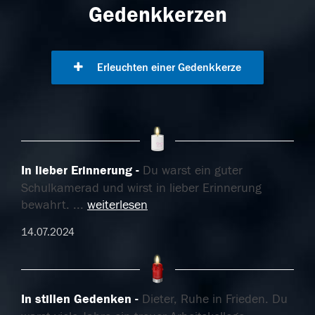
Gedenkkerzen
Erleuchten einer Gedenkkerze
In lieber Erinnerung
Du warst ein guter
Schulkamerad und wirst in lieber Erinnerung
bewahrt.
...
weiterlesen
14.07.2024
In stillen Gedenken
Dieter, Ruhe in Frieden. Du