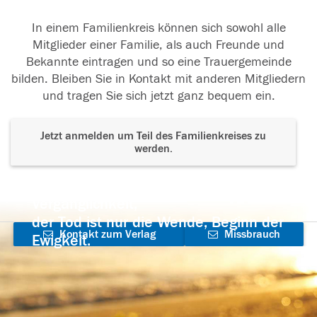
In einem Familienkreis können sich sowohl alle
Mitglieder einer Familie, als auch Freunde und
Bekannte eintragen und so eine Trauergemeinde
bilden. Bleiben Sie in Kontakt mit anderen Mitgliedern
und tragen Sie sich jetzt ganz bequem ein.
Jetzt anmelden um Teil des Familienkreises zu
werden.
Der Tod ist nicht das Ende, nicht die
Vergänglichkeit,
der Tod ist nur die Wende, Beginn der
Kontakt zum Verlag
Missbrauch
Ewigkeit.
aufnehmen
melden