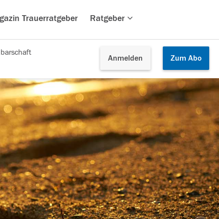
gazin Trauerratgeber
Ratgeber
barschaft
Anmelden
Zum
Abo