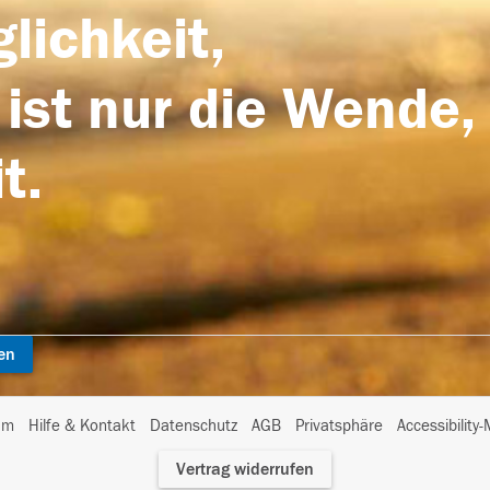
lichkeit,
 ist nur die Wende,
t.
en
I
um
Hilfe & Kontakt
Datenschutz
AGB
Privatsphäre
Accessibility
m
Vertrag widerrufen
A