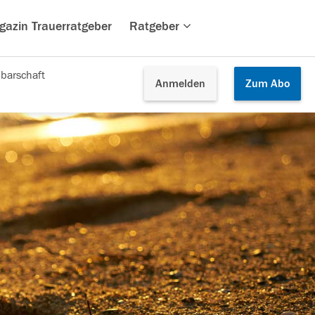
gazin Trauerratgeber
Ratgeber
barschaft
Anmelden
Zum
Abo