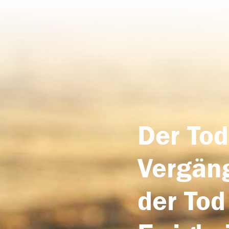
Der Tod
Vergäng
der Tod