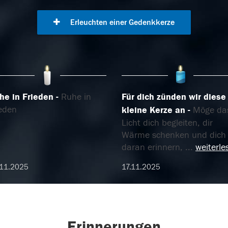
Erleuchten einer Gedenkkerze
he in Frieden
Ruhe in
Für dich zünden wir diese
ieden
kleine Kerze an
Möge da
Licht dich begleiten, dir
Wärme schenken und dich
daran erinnern,
...
weiterle
.11.2025
17.11.2025
Erinnerungen