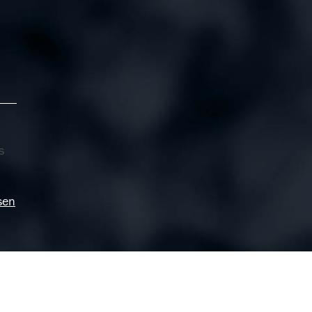
s
sen