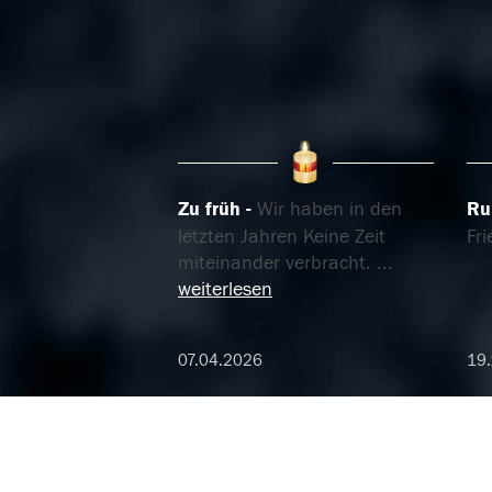
Zu früh
Wir haben in den
Ru
letzten Jahren Keine Zeit
Fr
miteinander verbracht.
...
weiterlesen
07.04.2026
19