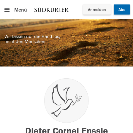
Menü
Anmelden
Abo
Wir lassen nur die Hand los,
nicht den Menschen.
Dieter Cornel Enssle