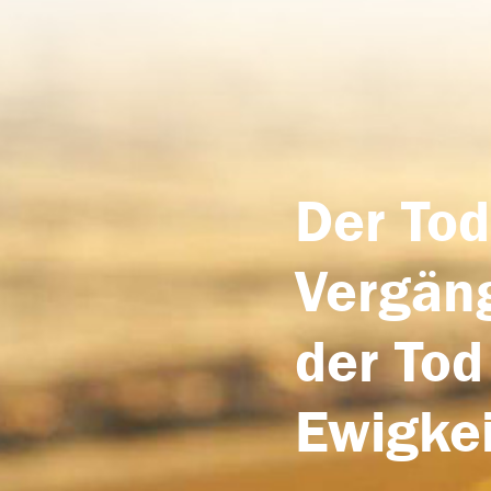
Der Tod
Vergäng
der Tod
Ewigkei