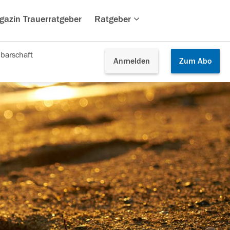
gazin Trauerratgeber
Ratgeber
barschaft
Anmelden
Zum
Abo