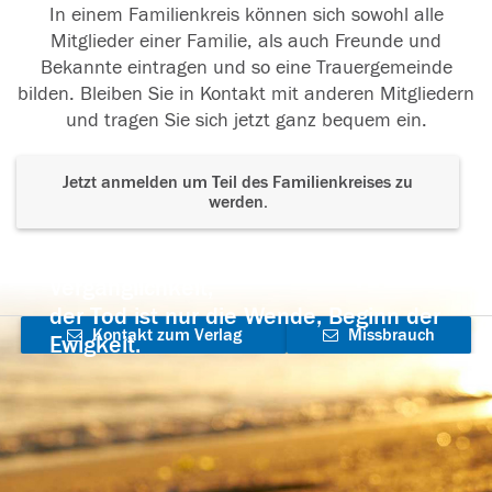
In einem Familienkreis können sich sowohl alle
Mitglieder einer Familie, als auch Freunde und
Bekannte eintragen und so eine Trauergemeinde
bilden. Bleiben Sie in Kontakt mit anderen Mitgliedern
und tragen Sie sich jetzt ganz bequem ein.
Jetzt anmelden um Teil des Familienkreises zu
werden.
Der Tod ist nicht das Ende, nicht die
Vergänglichkeit,
der Tod ist nur die Wende, Beginn der
Kontakt zum Verlag
Missbrauch
Ewigkeit.
aufnehmen
melden