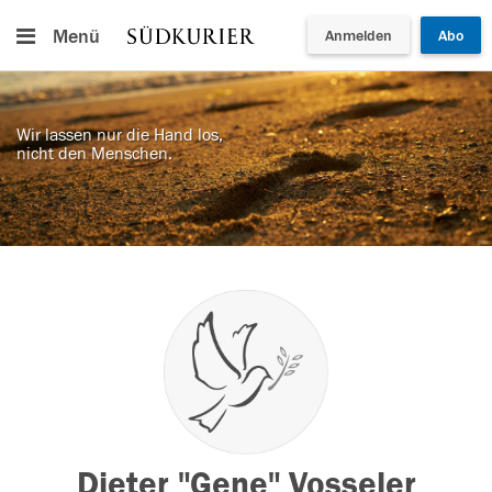
Menü
Anmelden
Abo
Wir lassen nur die Hand los,
nicht den Menschen.
Dieter "Gene" Vosseler