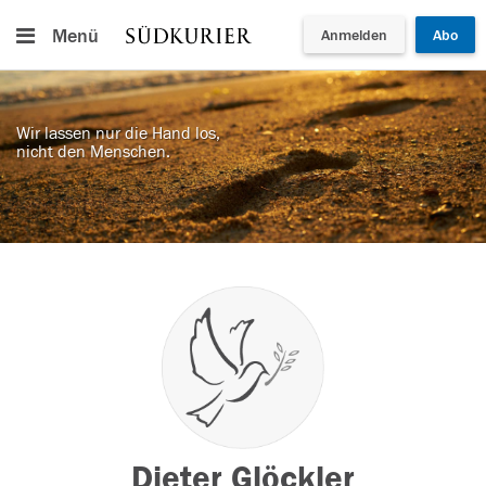
Menü
Anmelden
Abo
Wir lassen nur die Hand los,
nicht den Menschen.
Dieter Glöckler