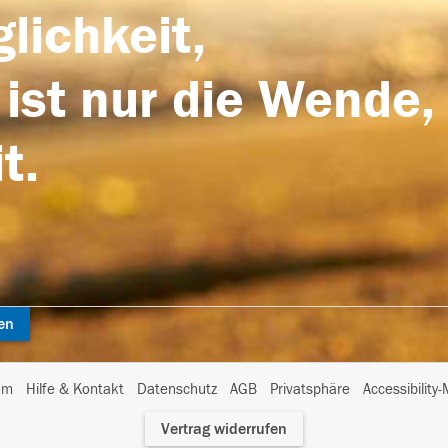
lichkeit,
 ist nur die Wende,
t.
en
I
um
Hilfe & Kontakt
Datenschutz
AGB
Privatsphäre
Accessibility
m
Vertrag widerrufen
A