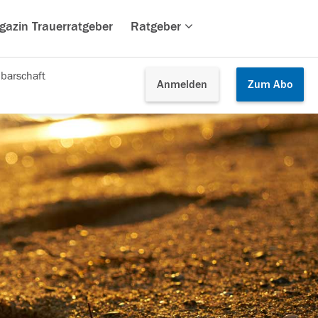
gazin Trauerratgeber
Ratgeber
barschaft
Anmelden
Zum
Abo