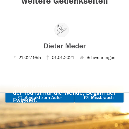
weitere Gedenkseiten
Dieter Meder
21.02.1955
01.01.2024
Schwenningen
Der Tod ist nicht das Ende, nicht die
Vergänglichkeit,
der Tod ist nur die Wende, Beginn der
Kontakt zum Autor
Missbrauch
Ewigkeit.
aufnehmen
melden