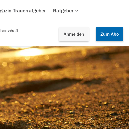
gazin Trauerratgeber
Ratgeber
barschaft
Anmelden
Zum
Abo