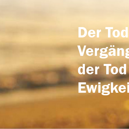
Der Tod
Vergäng
der Tod
Ewigkei