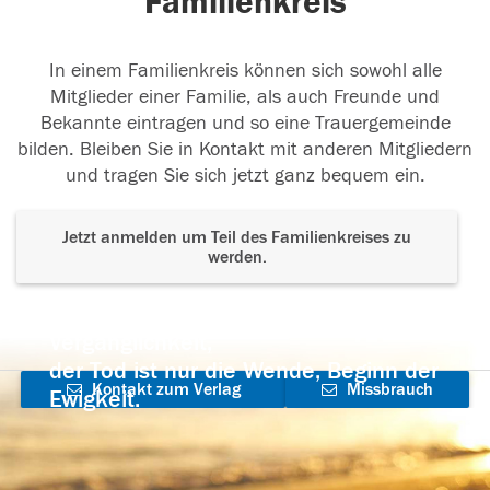
Familienkreis
In einem Familienkreis können sich sowohl alle
Mitglieder einer Familie, als auch Freunde und
Bekannte eintragen und so eine Trauergemeinde
bilden. Bleiben Sie in Kontakt mit anderen Mitgliedern
und tragen Sie sich jetzt ganz bequem ein.
Jetzt anmelden um Teil des Familienkreises zu
werden.
Der Tod ist nicht das Ende, nicht die
Vergänglichkeit,
der Tod ist nur die Wende, Beginn der
Kontakt zum Verlag
Missbrauch
Ewigkeit.
aufnehmen
melden