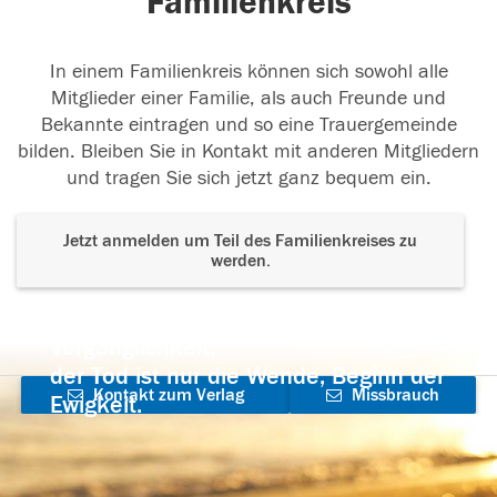
Familienkreis
In einem Familienkreis können sich sowohl alle
Mitglieder einer Familie, als auch Freunde und
Bekannte eintragen und so eine Trauergemeinde
bilden. Bleiben Sie in Kontakt mit anderen Mitgliedern
und tragen Sie sich jetzt ganz bequem ein.
Jetzt anmelden um Teil des Familienkreises zu
werden.
Der Tod ist nicht das Ende, nicht die
Vergänglichkeit,
der Tod ist nur die Wende, Beginn der
Kontakt zum Verlag
Missbrauch
Ewigkeit.
aufnehmen
melden