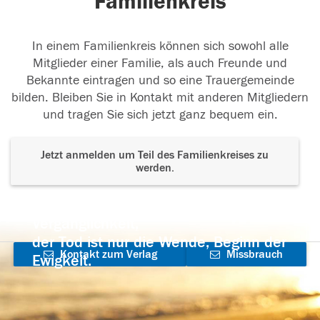
Familienkreis
In einem Familienkreis können sich sowohl alle
Mitglieder einer Familie, als auch Freunde und
Bekannte eintragen und so eine Trauergemeinde
bilden. Bleiben Sie in Kontakt mit anderen Mitgliedern
und tragen Sie sich jetzt ganz bequem ein.
Jetzt anmelden um Teil des Familienkreises zu
werden.
Der Tod ist nicht das Ende, nicht die
Vergänglichkeit,
der Tod ist nur die Wende, Beginn der
Kontakt zum Verlag
Missbrauch
Ewigkeit.
aufnehmen
melden