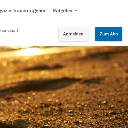
gazin Trauerratgeber
Ratgeber
barschaft
Anmelden
Zum
Abo