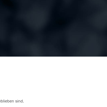
eblieben sind.