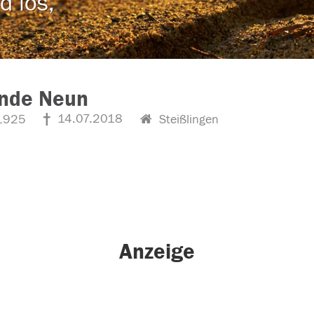
d los,
inde Neun
14.07.2018
1925
Steißlingen
Anzeige