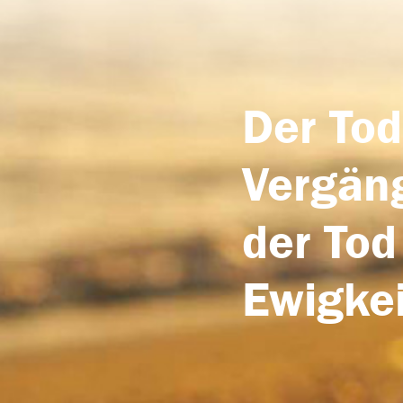
Der Tod
Vergäng
der Tod
Ewigkei