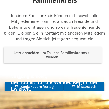
Familienkreis
In einem Familienkreis können sich sowohl alle
Mitglieder einer Familie, als auch Freunde und
Bekannte eintragen und so eine Trauergemeinde
bilden. Bleiben Sie in Kontakt mit anderen Mitgliedern
und tragen Sie sich jetzt ganz bequem ein.
Jetzt anmelden um Teil des Familienkreises zu
werden.
Der Tod ist nicht das Ende, nicht die
Vergänglichkeit,
der Tod ist nur die Wende, Beginn der
Kontakt zum Verlag
Missbrauch
Ewigkeit.
aufnehmen
melden