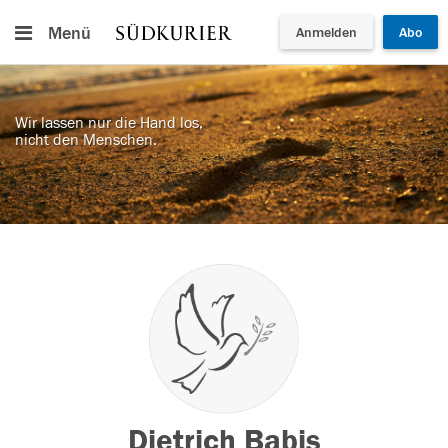
Menü
Anmelden
Abo
Wir lassen nur die Hand los,
nicht den Menschen.
Dietrich Babis