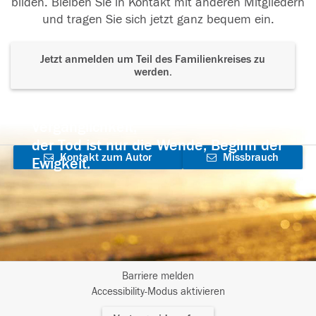
bilden. Bleiben Sie in Kontakt mit anderen Mitgliedern
und tragen Sie sich jetzt ganz bequem ein.
Jetzt anmelden um Teil des Familienkreises zu
werden.
Der Tod ist nicht das Ende, nicht die
Vergänglichkeit,
der Tod ist nur die Wende, Beginn der
Kontakt zum Autor
Missbrauch
Ewigkeit.
aufnehmen
melden
Barriere melden
I
Accessibility-Modus aktivieren
m