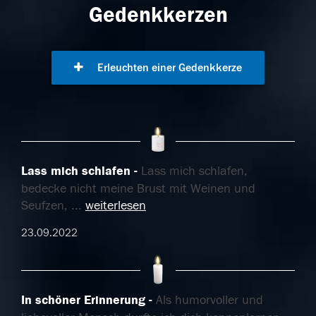
Gedenkkerzen
Erleuchten einer Gedenkkerze
Lass mich schlafen
Lass mich schlafen,
bedecke nicht meine Brust mit Weinen und
Seufzen,
...
weiterlesen
23.09.2022
In schöner Erinnerung
Als humorvoller und