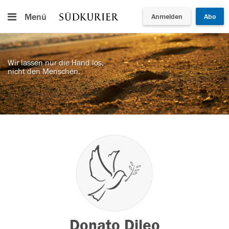
Menü
Anmelden
Abo
Wir lassen nur die Hand los,
nicht den Menschen.
Donato Dileo