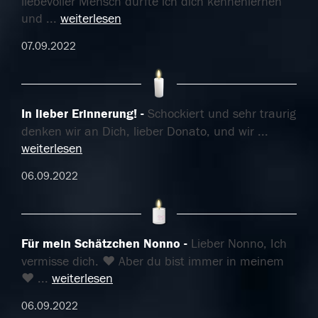
liebevoller Mensch durfte ich dich kennenlernen
und
...
weiterlesen
07.09.2022
In lieber Erinnerung!
Schockiert und sehr traurig
denken wir an Dich, lieber Donato, und wir
...
weiterlesen
06.09.2022
Für mein Schätzchen Nonno
Lieber Nonno, Ich
vermisse dich. ❤ Aber du bist immer in meinem
❤
...
weiterlesen
06.09.2022