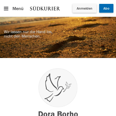
Menü
Anmelden
Abo
Wir lassen nur die Hand los,
nicht den Menschen.
Dora Borho